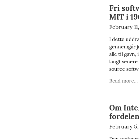
Fri sof
MIT i 1
February 11
I dette uddr
gennemgår je
alle til gavn
langt senere
source softw
Read more...
Om Inte
fordelen
February 5,
Den nedenstå