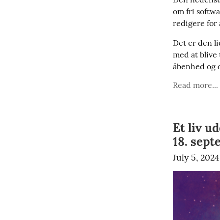
om fri softwa
redigere for 
Det er den l
med at blive 
åbenhed og o
Read more...
Et liv 
18. sep
July 5, 2024