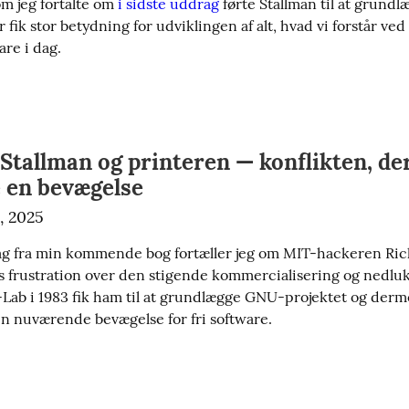
om jeg fortalte om 
i sidste uddrag
 førte Stallman til at grundl
r fik stor betydning for udviklingen af alt, hvad vi forstår ved 
are i dag.
Stallman og printeren — konflikten, de
e en bevægelse
, 2025
ag fra min kommende bog fortæller jeg om MIT-hackeren Ric
is frustration over den stigende kommercialisering og nedluk
-Lab i 1983 fik ham til at grundlægge GNU-projektet og derme
n nuværende bevægelse for fri software.