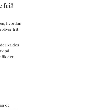
 fri?
om, hvordan 
liver frit, 
der kaldes 
rk på 
 fik det.
an de 