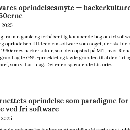
twares oprindelsesmyte — hackerkultur
960erne
, 2025
ag fra min gamle og forhåbentlig kommende bog om fri softwa
g oprindelsen til ideen om software som noget, der skal de
, i 1960ernes hackerkultur, som den opstod på MIT, hvor Richa
 grundlagde GNU-projektet og lagde grunden til al den “fri o
are”, som vi har i dag. Det er en spændende historie.
rnettets oprindelse som paradigme for
e ved fri software
 2025
ende redegørelse for Internettets tidlige historie er et uddr