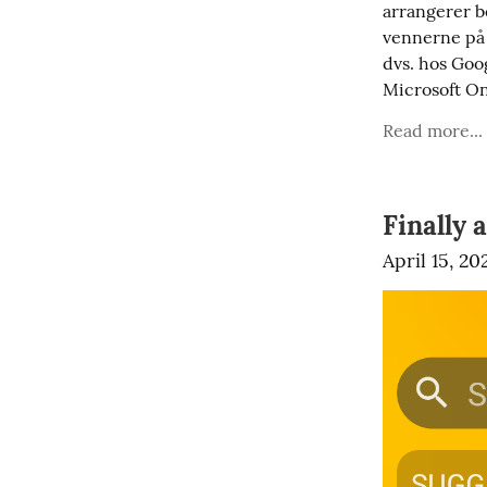
arrangerer b
vennerne på 
dvs. hos Goog
Microsoft O
Read more...
Finally 
April 15, 20