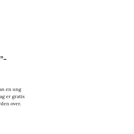
”-
an en ung 
g er gratis 
rden over.