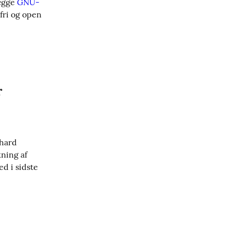
ægge 
GNU-
fri og open 
r
hard 
ning af 
d i sidste 