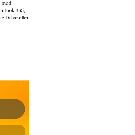
 med 
tlook 365, 
e Drive eller 