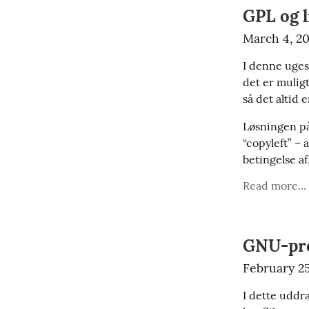
GPL og l
March 4, 2
I denne uges
det er muligt
så det altid 
Løsningen på
“copyleft” – 
betingelse af
Read more...
GNU-pro
February 25
I dette uddr