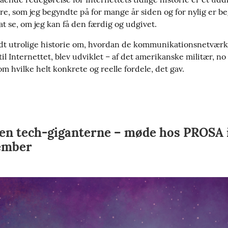
re, som jeg begyndte på for mange år siden og for nylig er be
at se, om jeg kan få den færdig og udgivet.
idt utrolige historie om, hvordan de kommunikationsnetværk,
til Internettet, blev udviklet – af det amerikanske militær, no le
m hvilke helt konkrete og reelle fordele, det gav.
uden tech-giganterne – møde hos PROSA 
tember