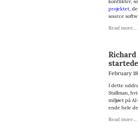
konflikter, s
projektet
, de
source softw
Read more...
Richard 
started
February 18
I dette uddr
Stallman, hv
miljøet på AI
ende hele de
Read more...