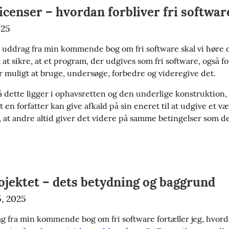
icenser – hvordan forbliver fri software
025
 uddrag fra min kommende bog om fri software skal vi høre 
 at sikre, at et program, der udgives som fri software, også forb
er muligt at bruge, undersøge, forbedre og videregive det.
 dette ligger i ophavsretten og den underlige konstruktion, 
at en forfatter kan give afkald på sin eneret til at udgive et væ
, at andre altid giver det videre på samme betingelser som de
jektet – dets betydning og baggrund
, 2025
ag fra min kommende bog om fri software fortæller jeg, hvord