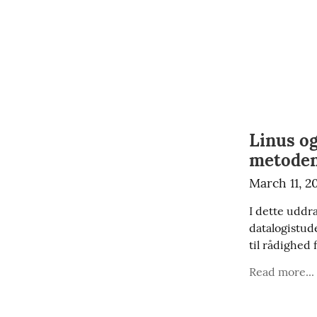
Linus o
metoden
March 11, 2
I dette uddr
datalogistude
til rådighed
Read more...