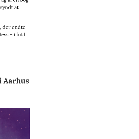
gyndt at 
 der endte 
ss – i fuld 
i Aarhus