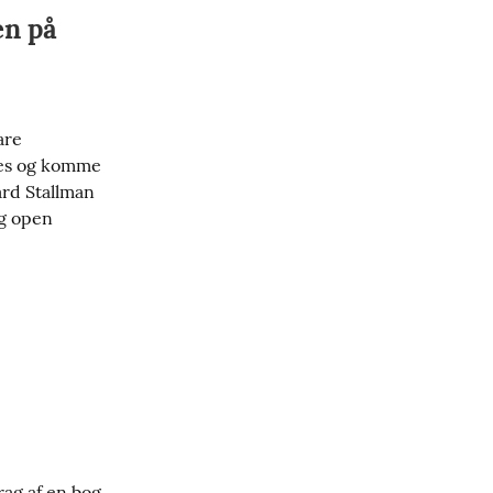
en på
re 
les og komme 
rd Stallman 
g open 
ag af en bog 